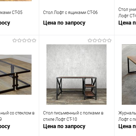
Стол уни
иками СТ-05
Стол Лофт с ящиками СТ-06
Лофт СТ-
росу
Цена по запросу
Цена п
осить цену
Запросить цену
ик
К сравнению
Купить в 1 клик
К сравнению
Купит
Под заказ
В избранное
Под заказ
В изб
ный со стеклом в
Стол письменный с полками в
Журналь
9
стиле Лофт СТ-10
Лофт с п
росу
Цена по запросу
Цена п