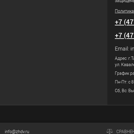
защищен
Политика
+7 (4
+7 (4
Email:
i
Адрес: г.
ул. Кавал
График р
Пн-Пт: с 8
Сб, Вс: В
info@zhdv.ru
СРАВНЕ