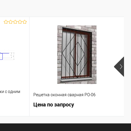
ки с одним
Решетка оконная сварная РО-06
В
Цена по запросу
Ц