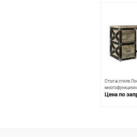
Запр
Купить в 1 кл
В избранное
Стол в стиле Л
многофункцион
Цена по зап
Запр
Купить в 1 кл