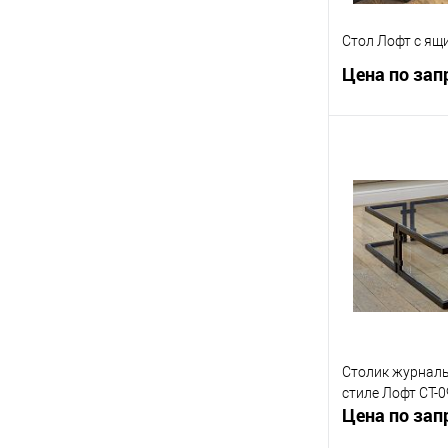
Стол Лофт с ящ
Цена по зап
Запр
Купить в 1 кл
В избранное
Столик журналь
стиле Лофт СТ-0
Цена по зап