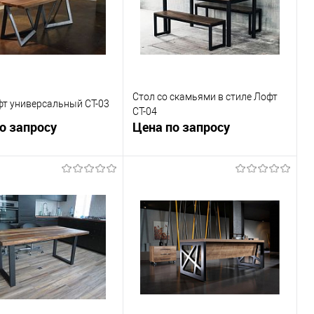
Стол со скамьями в стиле Лофт
фт универсальный СТ-03
СТ-04
о запросу
Цена по запросу
Запросить цену
Запросить цену
ь в 1 клик
К сравнению
Купить в 1 клик
К сравнению
ранное
Под заказ
В избранное
Под заказ