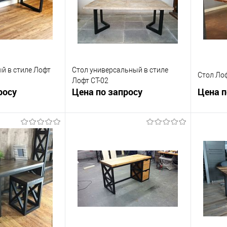
й в стиле Лофт
Стол универсальный в стиле
Стол Ло
Лофт СТ-02
росу
Цена по запросу
Цена п
осить цену
Запросить цену
ик
К сравнению
Купить в 1 клик
К сравнению
Купит
Под заказ
В избранное
Под заказ
В изб