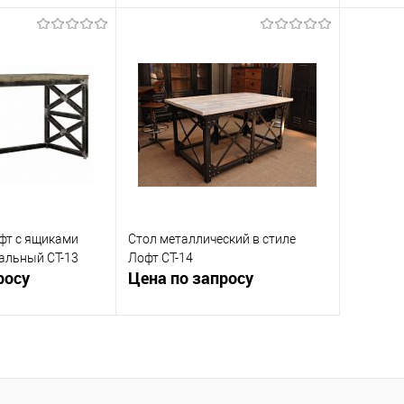
осить цену
Запросить цену
ик
К сравнению
Купить в 1 клик
К сравнению
Купит
Под заказ
В избранное
Под заказ
В изб
офт с ящиками
Стол металлический в стиле
альный СТ-13
Лофт СТ-14
росу
Цена по запросу
осить цену
Запросить цену
ик
К сравнению
Купить в 1 клик
К сравнению