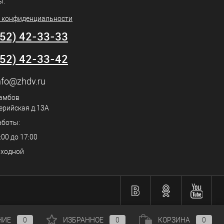
ы.
 конфиденциальности
752) 42-33-33
752) 42-33-42
nfo@zhdv.ru
Тамбов
ерийская д.13А
аботы:
:00 до 17:00
ыходной
НИЕ
0
ИЗБРАННОЕ
0
КОРЗИНА
0