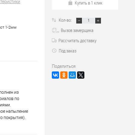
ктеристики
Купить в 1 клик
Кол-во:
ист 1-2мм
Вызов замерщика
Рассчитать доставку
Под заказ
Поделиться
полнен из
риалов по
иями.
вое напыление
о покрытия).