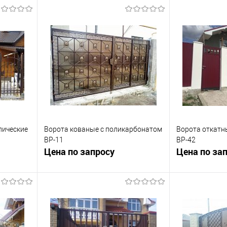
лические
Ворота кованые с поликарбонатом
Ворота откатн
ВР-11
ВР-42
Цена по запросу
Цена по за
ну
Запросить цену
Зап
равнению
Купить в 1 клик
К сравнению
Купить в 1 к