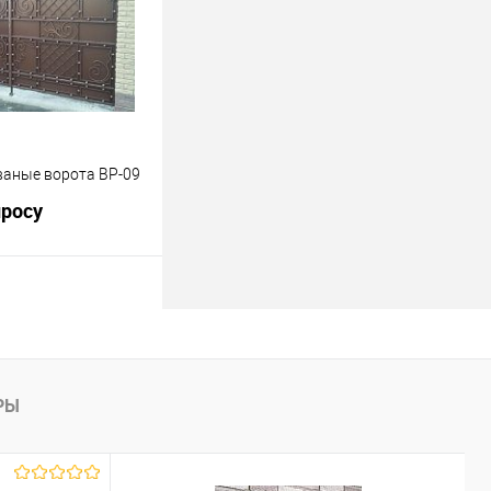
Под заказ
аные ворота ВР-09
просу
росить цену
лик
К сравнению
Под заказ
РЫ