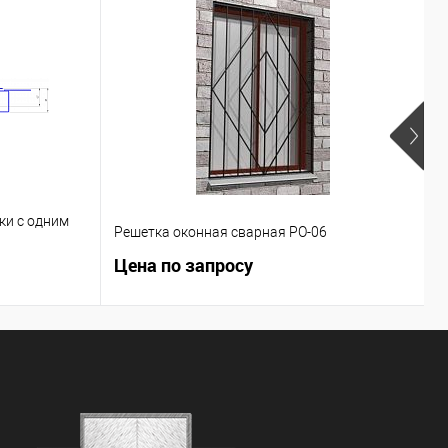
ки с одним
Решетка оконная сварная РО-06
В
Цена по запросу
Ц