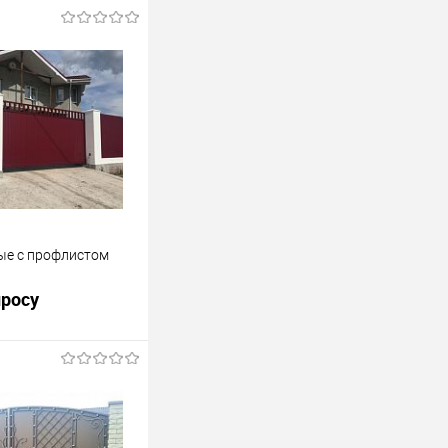
ые с профлистом
просу
росить цену
лик
К сравнению