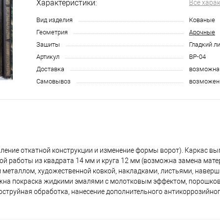
Характеристики:
Все хара
Вид изделия
Кованые
Геометрия
Арочные
Зашиты
Гладкий л
Артикул
ВР-04
Доставка
возможна
Самовывоз
возможен
ение откатной конструкции и изменение формы ворот). Каркас вы
ой работы из квадрата 14 мм и круга 12 мм (возможна замена мате
металлом, художественной ковкой, накладками, листьями, наверш
можна покраска жидкими эмалями с молотковым эффектом, порошко
коструйная обработка, нанесение дополнительного антикоррозийног