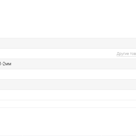
Другие то
 1-2мм