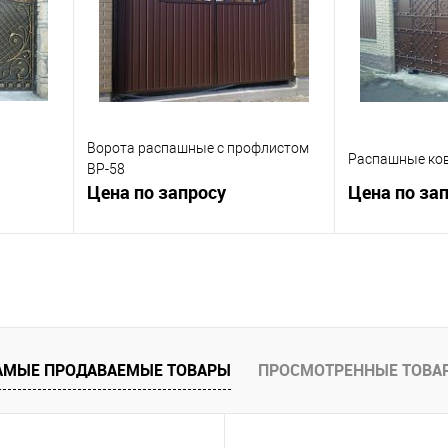
 заказ
В избранное
Под заказ
В избранное
Ворота распашные с профлистом
Распашные ков
ВР-58
Цена по запросу
Цена по за
ну
Запросить цену
Зап
равнению
Купить в 1 клик
К сравнению
Купить в 1 к
 заказ
В избранное
Под заказ
В избранное
АМЫЕ ПРОДАВАЕМЫЕ ТОВАРЫ
ПРОСМОТРЕННЫЕ ТОВА