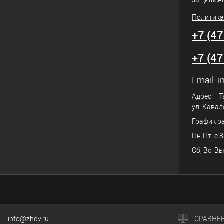
защищен
Политика
+7 (4
+7 (4
Email:
i
Адрес: г.
ул. Кавал
График р
Пн-Пт: с 8
Сб, Вс: В
info@zhdv.ru
СРАВНЕ