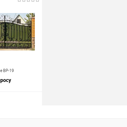
росить цену
лик
К сравнению
Под заказ
е ВР-19
просу
росить цену
лик
К сравнению
Под заказ