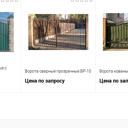
ну
Запросить цену
Зап
равнению
Купить в 1 клик
К сравнению
Купить в 1 к
 заказ
В избранное
Под заказ
В избранное
ые с
Ворота сварные прозрачные ВР-10
Ворота кованы
Цена по запросу
Цена по за
ну
Запросить цену
Зап
равнению
Купить в 1 клик
К сравнению
Купить в 1 к
 заказ
В избранное
Под заказ
В избранное