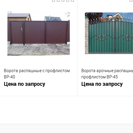
Запросить цену
Запросить це
Купить в 1 клик
К сравнению
Купить в 1 клик
К с
В избранное
Под заказ
В избранное
Под
Ворота распашные с профлистом
Ворота арочные распашн
ВР-40
профлистом ВР-45
Цена по запросу
Цена по запросу
Запросить цену
Запросить це
Купить в 1 клик
К сравнению
Купить в 1 клик
К с
В избранное
Под заказ
В избранное
Под