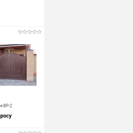
е ВР-2
просу