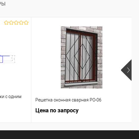
РЫ
ки с одним
Решетка оконная сварная РО-06
В
Цена по запросу
Ц