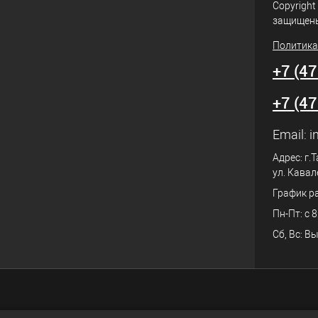
Copyright
защищен
Политика
+7 (4
+7 (4
Email:
i
Адрес: г.
ул. Кавал
График р
Пн-Пт: с 8
Сб, Вс: В