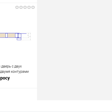
росить цену
лик
К сравнению
Под заказ
 дверь с двух
 двумя контурами
просу
росить цену
лик
К сравнению