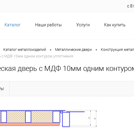
с 
Каталог
Наши работы
Услуги
Как купить
•
•
Каталог металлоизделий
Металлические двери
Конструкция метал
ь с МДФ 10мм одним контуром уплотнения
ская дверь с МДФ 10мм одним контуро
РЫ