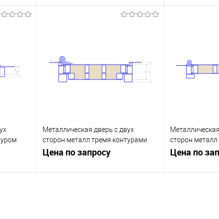
ну
Запросить цену
Зап
равнению
Купить в 1 клик
К сравнению
Купить в 1 к
 заказ
В избранное
Под заказ
В избранное
ух
Металлическая дверь с двух
Металлическая
туром
сторон металл тремя контурами
сторон металл
уплотнения
Цена по запросу
уплотнения
Цена по за
ну
Запросить цену
Зап
равнению
Купить в 1 клик
К сравнению
Купить в 1 к