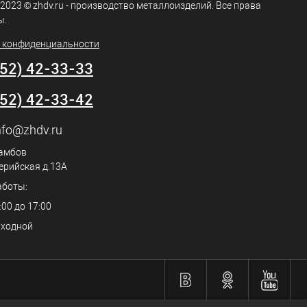
 2023 © zhdv.ru - производство металлоизделий. Все права
ы.
 конфиденциальности
752) 42-33-33
752) 42-33-42
nfo@zhdv.ru
Тамбов
ерийская д.13А
аботы:
:00 до 17:00
ыходной