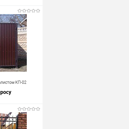
флистом КП-02
просу
росить цену
лик
К сравнению