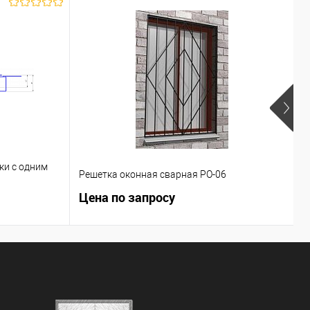
ки с одним
Решетка оконная сварная РО-06
В
Цена по запросу
Ц