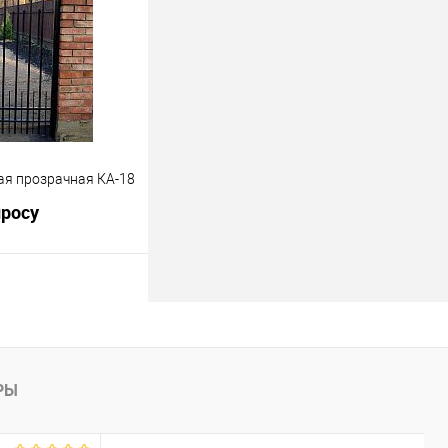
Под заказ
ая прозрачная КА-18
просу
росить цену
лик
К сравнению
Под заказ
РЫ